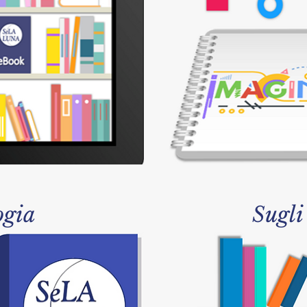
ogia
Sugli